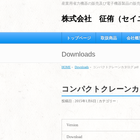
産業用省力機器の販売及び電子機器製品の販
株式会社 征侑（セイ
トップページ
取扱商品
会社概
Downloads
HOME
»
Downloads
»
コンパクトクレーンカタログ.pdf
コンパクトクレーンカタ
投稿日 : 2015年1月6日 | カテゴリー :
Version
Download