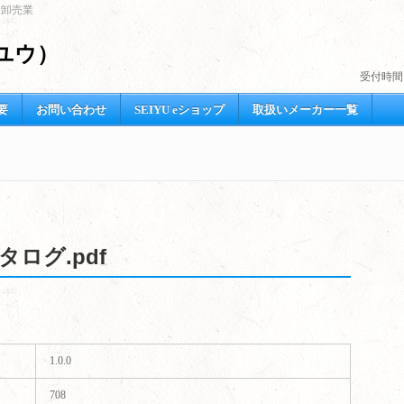
売卸売業
ユウ）
受付時間
要
お問い合わせ
SEIYU eショップ
取扱いメーカー一覧
ログ.pdf
1.0.0
708